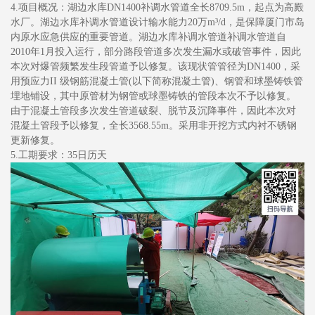
4.项目概况：湖边水库DN1400补调水管道全长8709.5m，起点为高殿
水厂。湖边水库补调水管道设计输水能力20万m³/d，是保障厦门市岛
内原水应急供应的重要管道。湖边水库补调水管道补调水管道自
2010年1月投入运行，部分路段管道多次发生漏水或破管事件，因此
本次对爆管频繁发生段管道予以修复。该现状管管径为DN1400，采
用预应力II 级钢筋混凝土管(以下简称混凝土管)、钢管和球墨铸铁管
埋地铺设，其中原管材为钢管或球墨铸铁的管段本次不予以修复。
由于混凝土管段多次发生管道破裂、脱节及沉降事件，因此本次对
混凝土管段予以修复，全长3568.55m。采用非开挖方式内衬不锈钢
更新修复。
5.工期要求：35日历天