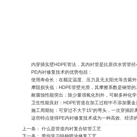
内穿插实壁HDPE管法，其内衬管是比原供水管管径小
PE内衬修复技术的优势包括：
使用寿命长：在额定温度、压力及无太阳光等含紫外线光
摩阻损失低：HDPE管壁光滑，其摩擦系数是钢管的
耐腐蚀性能突出：除少量强氧化剂外，可耐多种化学
卫生性能良好：HDPE管道在加工过程中不添加重金
施工周期短：可穿过不大于15°的弯头，一次穿插距
这些特点使得PE内衬修复技术成为一种高效、经济的
上一条：
什么是管道内衬复合软管工艺
下一条：
带你学习特种喷涂修复工艺