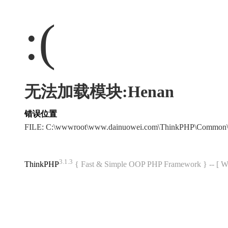
:(
无法加载模块:Henan
错误位置
FILE: C:\wwwroot\www.dainuowei.com\ThinkPHP\Common\
3.1.3
ThinkPHP
{ Fast & Simple OOP PHP Framework } -- 