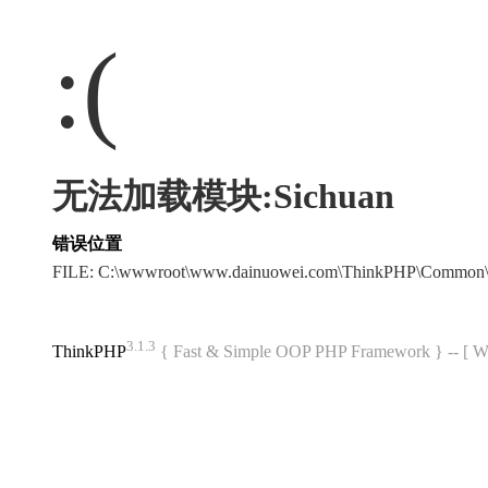
:(
无法加载模块:Sichuan
错误位置
FILE: C:\wwwroot\www.dainuowei.com\ThinkPHP\Common\
3.1.3
ThinkPHP
{ Fast & Simple OOP PHP Framework } -- 